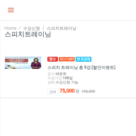
Toggle navigation
Home
수강신청
스피치트레이닝
스피치트레이닝
스피치 트레이닝 총 9강 [할인이벤트]
강사
배윤희
수강기간
100
일
상태
수강신청 가능
75,000
원
150,000
강좌